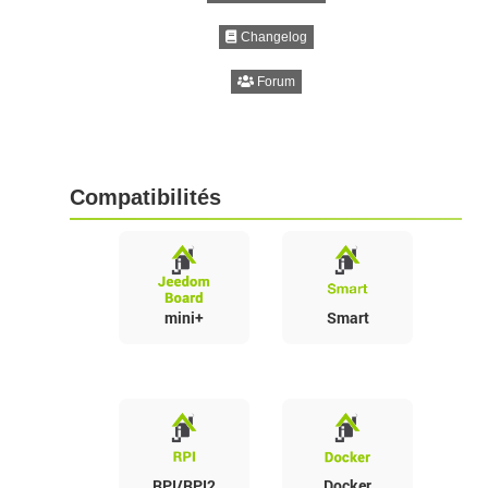
Changelog
Forum
Compatibilités
mini+
Smart
RPI/RPI2
Docker