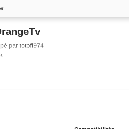
er
OrangeTv
ppé par
totoff974
ia