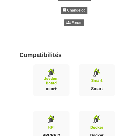
Changelog
Forum
Compatibilités
mini+
Smart
RPI/RPI2
Docker