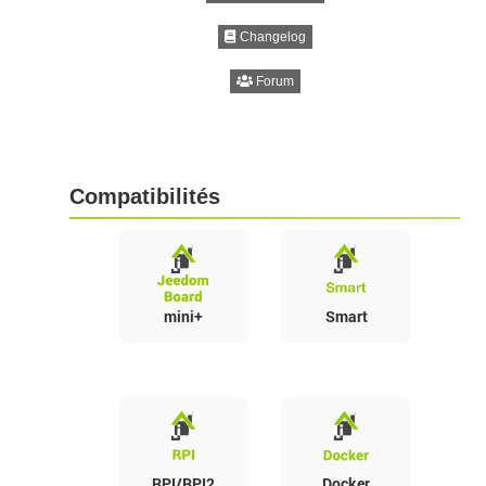
Changelog
Forum
Compatibilités
mini+
Smart
RPI/RPI2
Docker