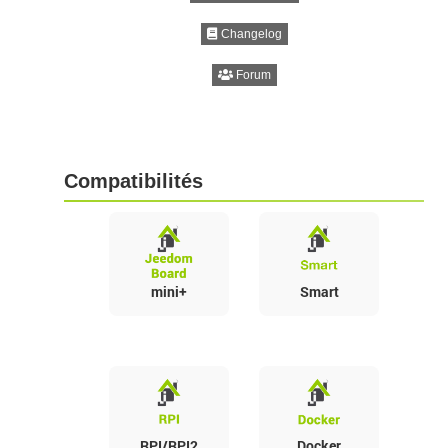
Changelog
Forum
Compatibilités
mini+
Smart
RPI/RPI2
Docker