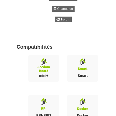
Changelog
Forum
Compatibilités
mini+
Smart
RPI/RPI2
Docker