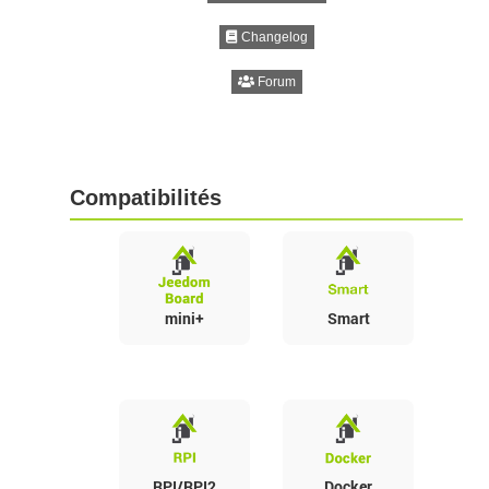
Changelog
Forum
Compatibilités
mini+
Smart
RPI/RPI2
Docker