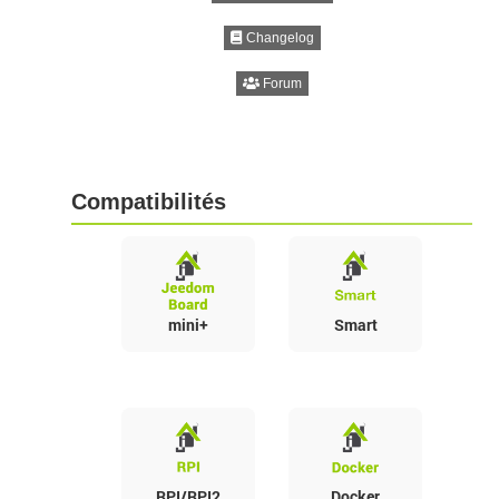
Changelog
Forum
Compatibilités
mini+
Smart
RPI/RPI2
Docker