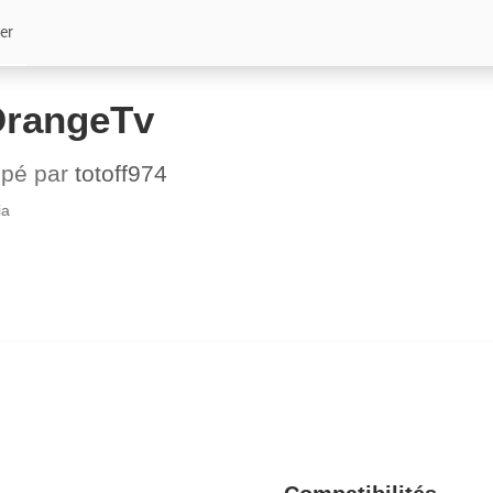
er
OrangeTv
ppé par
totoff974
ia