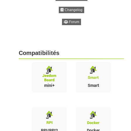
Changelog
Forum
Compatibilités
mini+
Smart
RPI/RPI2
Docker