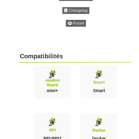
Changelog
Forum
Compatibilités
mini+
Smart
RPI/RPI2
Docker