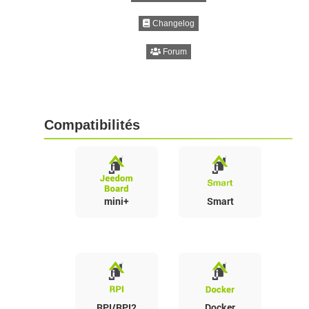
Changelog
Forum
Compatibilités
mini+
Smart
RPI/RPI2
Docker