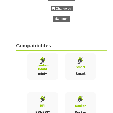
Changelog
Forum
Compatibilités
mini+
Smart
RPI/RPI2
Docker