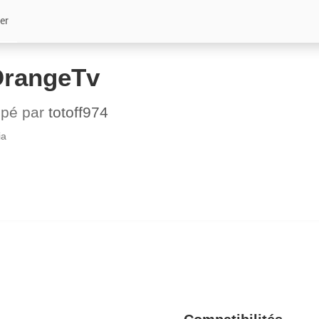
er
OrangeTv
ppé par
totoff974
ia