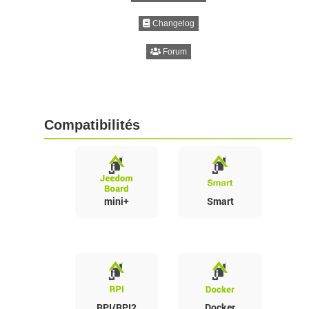
Changelog
Forum
Compatibilités
mini+
Smart
RPI/RPI2
Docker