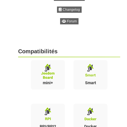
Changelog
Forum
Compatibilités
mini+
Smart
RPI/RPI2
Docker