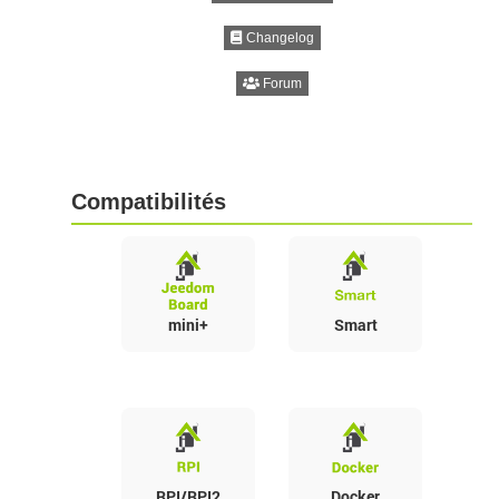
Changelog
Forum
Compatibilités
mini+
Smart
RPI/RPI2
Docker