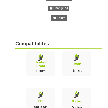
Changelog
Forum
Compatibilités
mini+
Smart
RPI/RPI2
Docker