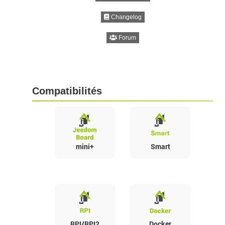
Changelog
Forum
Compatibilités
mini+
Smart
RPI/RPI2
Docker