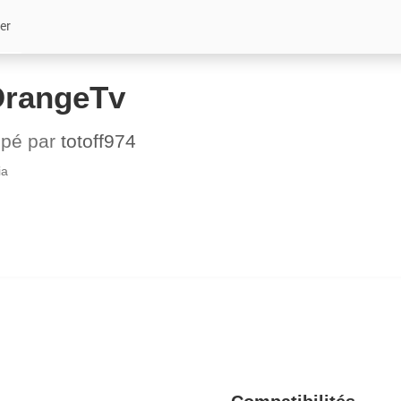
er
OrangeTv
ppé par
totoff974
ia