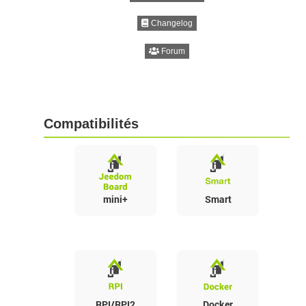
Changelog
Forum
Compatibilités
mini+
Smart
RPI/RPI2
Docker