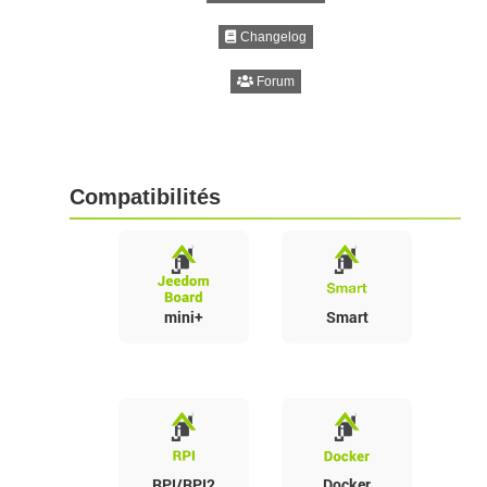
Changelog
Forum
Compatibilités
mini+
Smart
RPI/RPI2
Docker