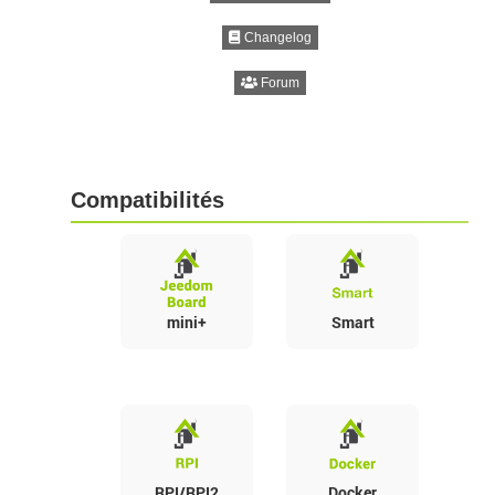
Changelog
Forum
Compatibilités
mini+
Smart
RPI/RPI2
Docker