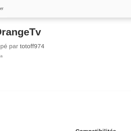
er
OrangeTv
ppé par
totoff974
ia