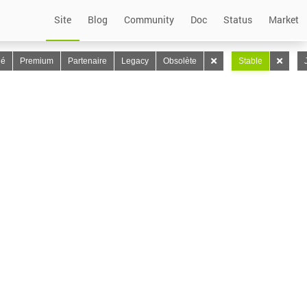
Site
Blog
Community
Doc
Status
Market
lé
Premium
Partenaire
Legacy
Obsolète
Stable