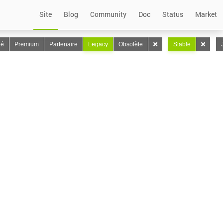
Site
Blog
Community
Doc
Status
Market
lé
Premium
Partenaire
Legacy
Obsolète
Stable