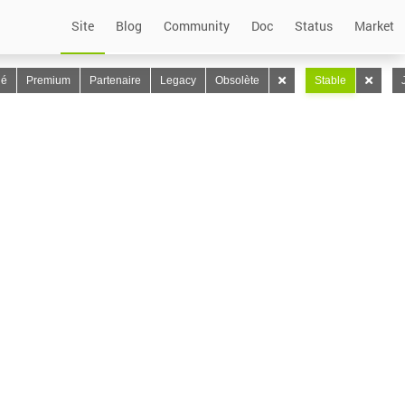
Site
Blog
Community
Doc
Status
Market
lé
Premium
Partenaire
Legacy
Obsolète
Stable