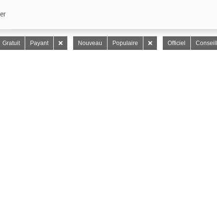
er
Gratuit
Payant
Nouveau
Populaire
Officiel
Conseil