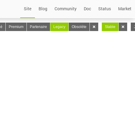
Site
Blog
Community
Doc
Status
Market
lé
Premium
Partenaire
Legacy
Obsolète
Stable