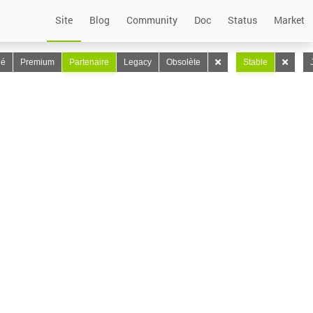
Site
Blog
Community
Doc
Status
Market
lé
Premium
Partenaire
Legacy
Obsolète
Stable