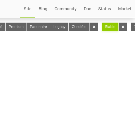
Site
Blog
Community
Doc
Status
Market
lé
Premium
Partenaire
Legacy
Obsolète
Stable