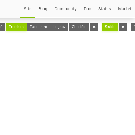
Site
Blog
Community
Doc
Status
Market
lé
Premium
Partenaire
Legacy
Obsolète
Stable