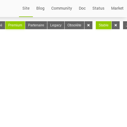
Site
Blog
Community
Doc
Status
Market
lé
Premium
Partenaire
Legacy
Obsolète
Stable