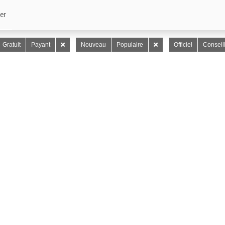
er
Gratuit
Payant
Nouveau
Populaire
Officiel
Conseil