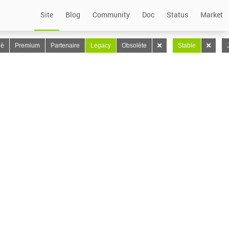
Site
Blog
Community
Doc
Status
Market
lé
Premium
Partenaire
Legacy
Obsolète
Stable