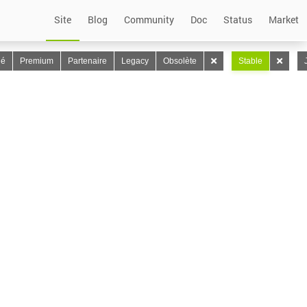
Site
Blog
Community
Doc
Status
Market
lé
Premium
Partenaire
Legacy
Obsolète
Stable