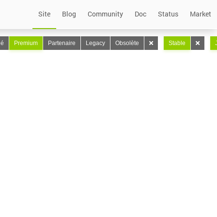
Site
Blog
Community
Doc
Status
Market
lé
Premium
Partenaire
Legacy
Obsolète
Stable