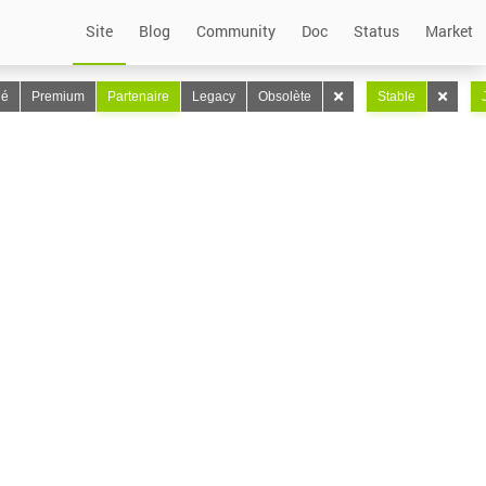
Site
Blog
Community
Doc
Status
Market
lé
Premium
Partenaire
Legacy
Obsolète
Stable