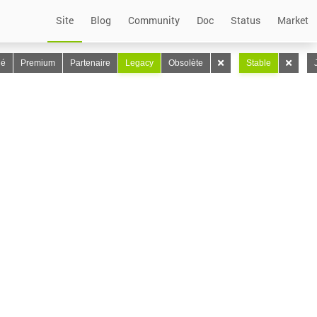
Site
Blog
Community
Doc
Status
Market
lé
Premium
Partenaire
Legacy
Obsolète
Stable