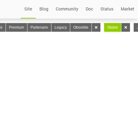
Site
Blog
Community
Doc
Status
Market
lé
Premium
Partenaire
Legacy
Obsolète
Stable