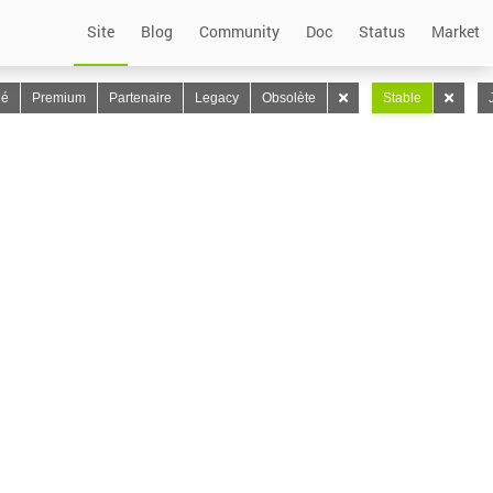
Site
Blog
Community
Doc
Status
Market
lé
Premium
Partenaire
Legacy
Obsolète
Stable