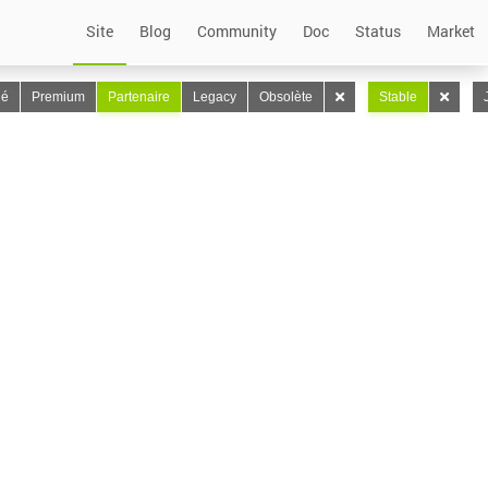
Site
Blog
Community
Doc
Status
Market
lé
Premium
Partenaire
Legacy
Obsolète
Stable