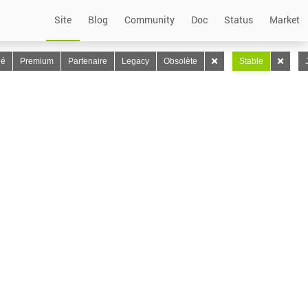
Site
Blog
Community
Doc
Status
Market
lé
Premium
Partenaire
Legacy
Obsolète
Stable