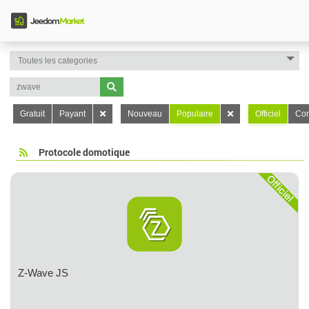
Gratuit
Payant
Nouveau
Populaire
Officiel
Con
Protocole domotique
Z-Wave JS