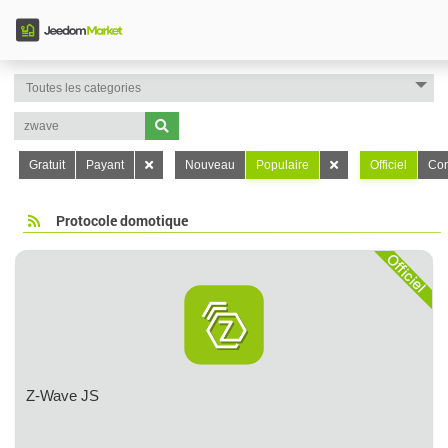
Gratuit
Payant
Nouveau
Populaire
Officiel
Con
Protocole domotique
Z-Wave JS