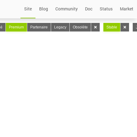
Site
Blog
Community
Doc
Status
Market
lé
Premium
Partenaire
Legacy
Obsolète
Stable