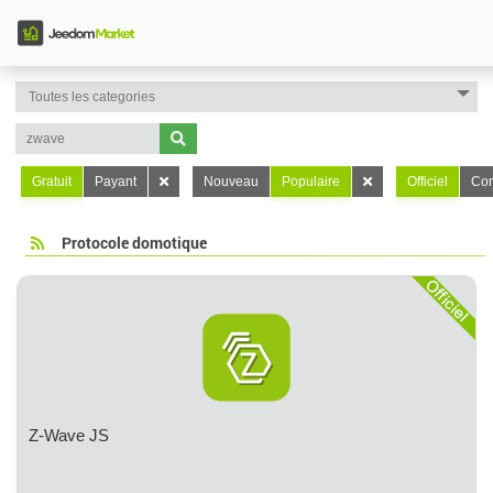
Gratuit
Payant
Nouveau
Populaire
Officiel
Con
Protocole domotique
Z-Wave JS