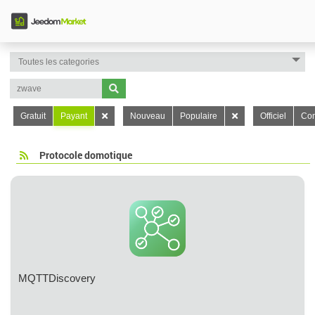
Gratuit
Payant
Nouveau
Populaire
Officiel
Con
Protocole domotique
MQTTDiscovery