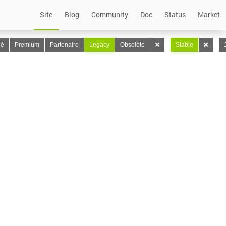
Site
Blog
Community
Doc
Status
Market
lé
Premium
Partenaire
Legacy
Obsolète
Stable