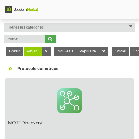
Gratuit
Payant
Nouveau
Populaire
Officiel
Con
Protocole domotique
MQTTDiscovery