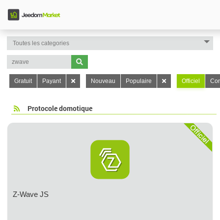
Gratuit
Payant
Nouveau
Populaire
Officiel
Con
Protocole domotique
Z-Wave JS