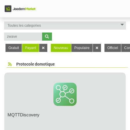
Gratuit
Payant
Nouveau
Populaire
Officiel
Con
Protocole domotique
MQTTDiscovery